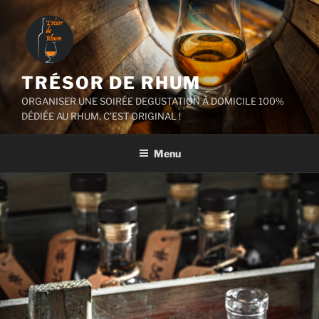
Aller
au
contenu
principal
TRÉSOR DE RHUM
ORGANISER UNE SOIRÉE DEGUSTATION À DOMICILE 100%
DÉDIÉE AU RHUM, C’EST ORIGINAL !
Menu