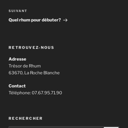
Navigation
de
Article
SUIVANT
l’article
suivant
Quel rhum pour débuter?
RETROUVEZ-NOUS
Adresse
Trésor de Rhum
63670, La Roche Blanche
Contact
Téléphone: 07.67.95.71.90
RECHERCHER